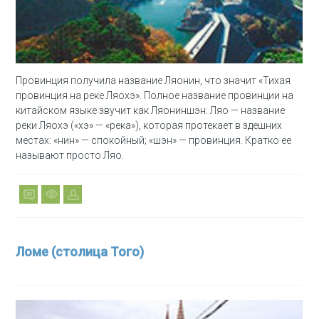
Провинция получила название Ляонин, что значит «Тихая
провинция на реке Ляохэ». Полное название провинции на
китайском языке звучит как Ляониншэн: Ляо — название
реки Ляохэ («хэ» — «река»), которая протекает в здешних
местах: «нин» — спокойный; «шэн» — провинция. Кратко ее
называют просто Ляо.
Ломе (столица Того)