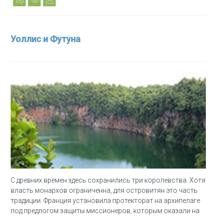
Уоллис и Футуна
С древних времен здесь сохранились три королевства. Хотя
власть монархов ограниченна, для островитян это часть
традиции. Франция установила протекторат на архипелаге
под предлогом защиты миссионеров, которым оказали на