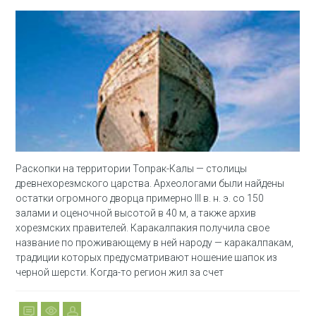
Раскопки на территории Топрак-Калы — столицы
древнехорезмского царства. Археологами были найдены
остатки огромного дворца примерно III в. н. э. со 150
залами и оценочной высотой в 40 м, а также архив
хорезмских правителей. Каракалпакия получила свое
название по проживающему в ней народу — каракалпакам,
традиции которых предусматривают ношение шапок из
черной шерсти. Когда-то регион жил за счет