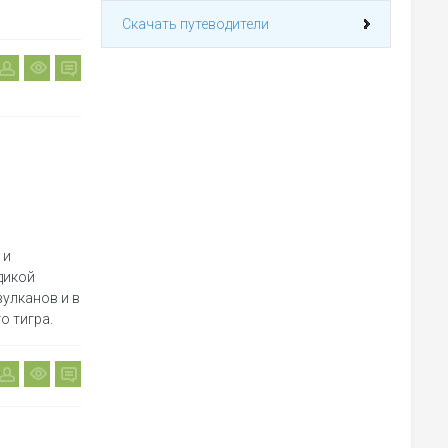
Скачать путеводители
 и
дикой
улканов и в
о тигра.