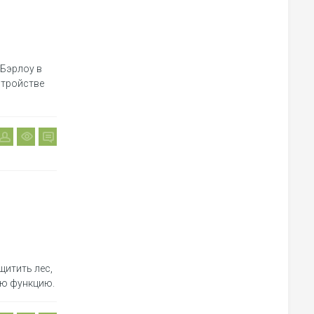
Бэрлоу в
стройстве
щитить лес,
ую функцию.