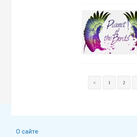
Видео Великобритании
Видео Германии
Видео Голландии
Видео Греции
Видео Ирландии
<
1
2
Видео Исландии
Видео Испании
Видео Италии
Видео Норвегии
О сайте