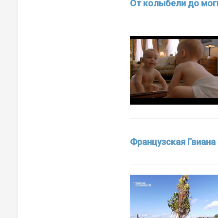
От колыбели до моги
Видео Непала
Видео ОАЭ
Видео Сирии
Видео Тайланда
Видео Турции
Видео Шри-Ланки
Видео Японии
Французская Гвиана
Видео Антарктиды
Видео Африки
Видео Египта