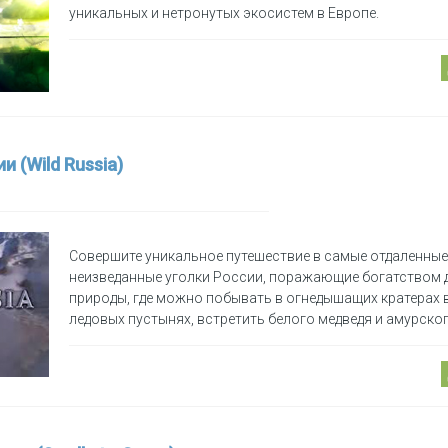
уникальных и нетронутых экосистем в Европе.
 (Wild Russia)
Совершите уникальное путешествие в самые отдаленные
неизведанные уголки России, поражающие богатством 
природы, где можно побывать в огнедышащих кратерах в
ледовых пустынях, встретить белого медведя и амурског