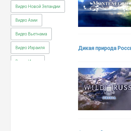
Видео Новой Зеландии
Видео Азии
Видео Вьетнама
Дикая природа России
Видео Израиля
Видео Индии
Видео Иордании
Видео Ирана
Видео Китая
Видео Мальдив
Видео Мьянмы