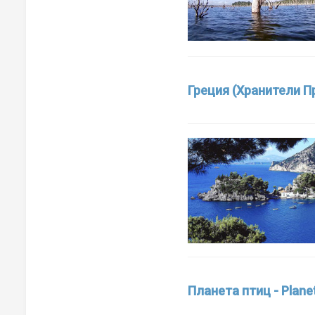
Видео Кении
Видео Марокко
Видео Сейшел
Греция (Хранители 
Видео Туниса
Видео Эфиопии
Видео ЮАР
Видео Европы
Видео Австрии
Видео Бельгии
Планета птиц - Planet
Видео Болгарии