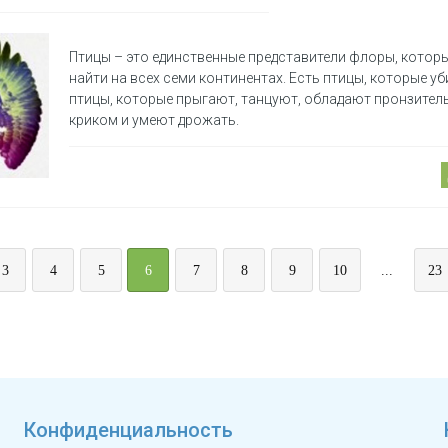
Птицы – это единственные представители флоры, кото
найти на всех семи континентах. Есть птицы, которые у
птицы, которые прыгают, танцуют, обладают пронзите
криком и умеют дрожать.
3
4
5
6
7
8
9
10
...
23
Конфиденциальность