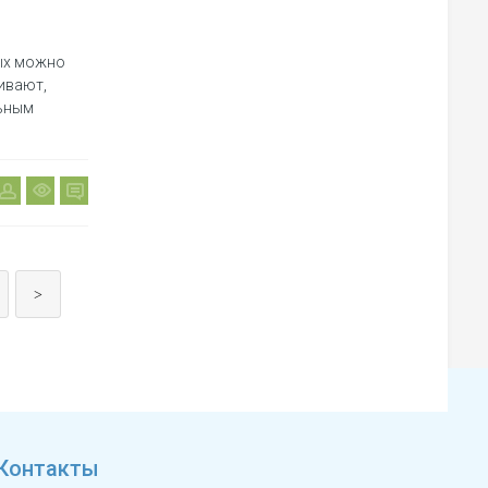
рых можно
бивают,
льным
>
Контакты