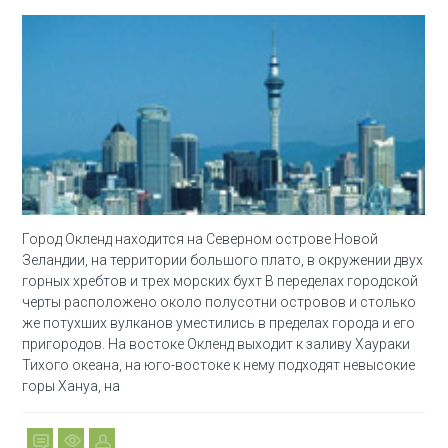
Город Окленд находится на Северном острове Новой
Зеландии, на территории большого плато, в окружении двух
горных хребтов и трех морских бухт В переделах городской
черты расположено около полусотни островов и столько
же потухших вулканов уместились в пределах города и его
пригородов. На востоке Окленд выходит к заливу Хаураки
Тихого океана, на юго-востоке к нему подходят невысокие
горы Хануа, на