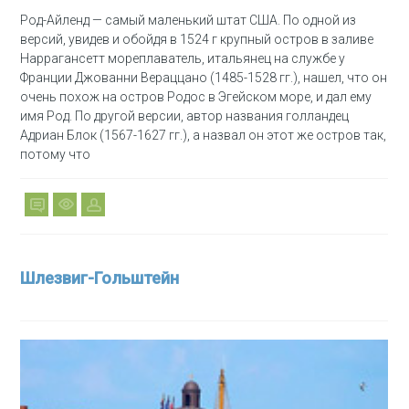
Род-Айленд — самый маленький штат США. По одной из
версий, увидев и обойдя в 1524 г крупный остров в заливе
Наррагансетт мореплаватель, итальянец на службе у
Франции Джованни Вераццано (1485-1528 гг.), нашел, что он
очень похож на остров Родос в Эгейском море, и дал ему
имя Род. По другой версии, автор названия голландец
Адриан Блок (1567-1627 гг.), а назвал он этот же остров так,
потому что
Шлезвиг-Гольштейн