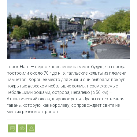
Город Нант — первое поселение на месте будущего города
построили около 70 г до н. э. галльские кельты из племени
намнетов. Хорошее место для жизни они выбрали: вокруг
покрытые вереском небольшие холмы, перемежаемые
небольшими рощами, острова, недалеко (в 56 км) —
Атлантический океан, широкое устье Луары естественная
гавань, которую, как королеву, сопровождает свита из
мелких речек и островов.