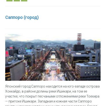
Саппоро (город)
Японский город Саппоро находится на юго-западе острова
Хоккайдо, в районе долины реки Ишикари, на том ее
участке, что покрыт песчаными отложениями реки Тоехира
— притоке Ишикари. Западная и южная части Саппоро